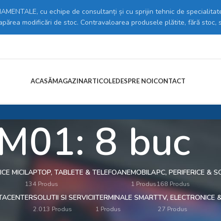
MENTALE, cu echipe de consultanți și cu sprijin tehnic de specialitate
 apărea modificări de stoc. Contravaloarea produsele plătite, fără stoc, 
ACASĂ
MAGAZIN
ARTICOLE
DESPRE NOI
CONTACT
M01: 8 buc
CE MICI
LAPTOP, TABLETE & TELEFOANE
MOBILA
PC, PERIFERICE &
134 Produs
1 Produs
168 Produs
ATACENTER
SOLUTII SI SERVICII
TERMINALE SMART
TV, ELECTRONICE 
2.013 Produs
1 Produs
27 Produs