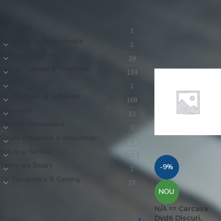
CATEGORII PRODUSE
Prima pagină
/
Magazin
Arată
9
12
18
Accessorii
2
Echipamente Educationale
1
Electrocasnice mici
29
Laptop, Tablete & Telefoane
134
Mobila
1
PC, Periferice & Software
168
Securitate
13
Sisteme fotovoltaice
3
Solutii enterprise si datacenter
3
Solutii si Servicii
2013
Terminale Smart
-9%
1
TV, Electronice & Gaming
27
NOU
FILTRU PE PREȚ
N/A == Carcasa
Dvd6 Discuri,