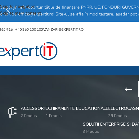
Skip to navigation
Te sprijinim în oportunitățile de finanțare PNRR, UE, FONDURI GUVERNA
Skip to main content
email pe
office@expertit.ro
! Site-ul se află în mod testare, așadar pot
365 916 | +40 365 100 105
VANZARI@EXPERTIT.RO
ACCESSORII
ECHIPAMENTE EDUCATIONALE
ELECTROCASNI
2 Produs
1 Produs
29 Produs
SOLUTII ENTERPRISE SI D
3 Produs