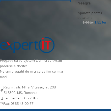
Neagra
Preț:
0 lei
—
10 lei
FILTREAZĂ
Aparate pentru
bucatarie
1,51
lei
1,66
lei
STARE STOC
In stoc
Pregatiti sa va ajutam! Dornici sa livram
produsele dorite!
Ne-am pregatit de mici ca sa fim cei mai
mari!
Reghin, str. Mihai Viteazu, nr. 208,
545300, MS, Romania
Call center: 0365 916
Fax: 0365 43 00 77