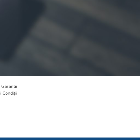
UTILE
FOOTER MENU
e confidentialitate
Promoții
and?
Contactează-ne
de COOKIES
Ultimele știri
i
 Garantii
 Condiții