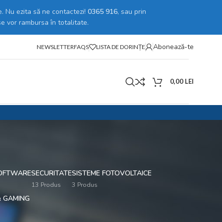
. Nu ezita să ne contactezi!
0365 916
, sau prin
se vor rambursa în totalitate.
Abonează-te
NEWSLETTER
FAQS
LISTA DE DORINȚE
0,00
LEI
 SOFTWARE
SECURITATE
SISTEME FOTOVOLTAICE
13 Produs
3 Produs
& GAMING