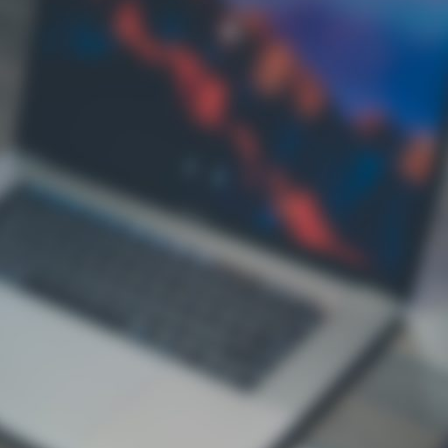
 online
/
Produse etichetate „M01: 8 buc”
24
50
100