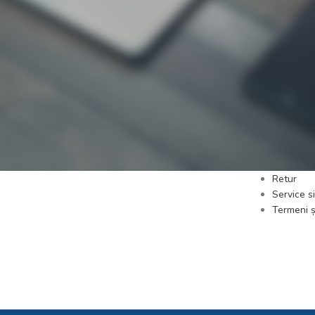
MAGAZINE
LINKURI 
Reghin M01
Politica d
Reghin D02
Cum com
Reghin D03
Politica 
Reclamați
Retur
Service si
Termeni și