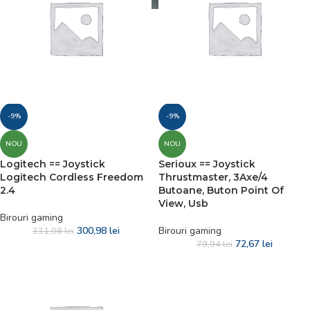
-9%
-9%
NOU
NOU
Logitech == Joystick
Serioux == Joystick
Logitech Cordless Freedom
Thrustmaster, 3Axe/4
2.4
Butoane, Buton Point Of
View, Usb
Birouri gaming
300,98
lei
Birouri gaming
331,08
lei
72,67
lei
79,94
lei