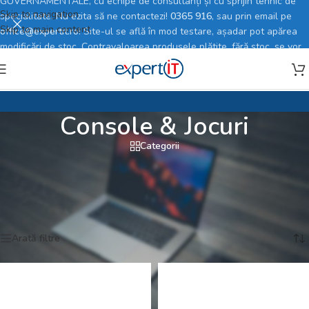
GUVERNAMENTALE, cu echipe de consultanți și cu sprijin tehnic de
Skip to navigation
specialitate. Nu ezita să ne contactezi!
0365 916
, sau prin email pe
Skip to main content
office@expertit.ro
! Site-ul se află în mod testare, așadar pot apărea
modificări de stoc. Contravaloarea produsele plătite, fără stoc, se vor
rambursa în totalitate.
Console & Jocuri
Categorii
Prima pagină
/
Magazin online
/
TV, Electronice & Gaming
/
Console & Jocuri
Afișez toate cele 3 rezultate
Arată filtre