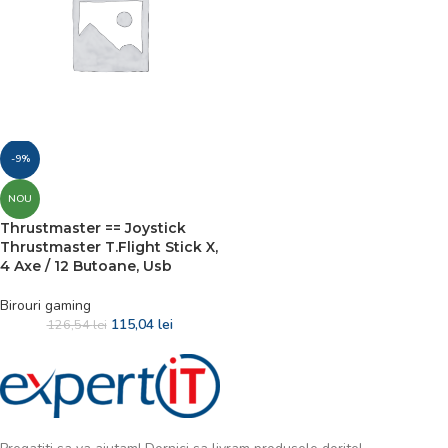
-9%
NOU
Thrustmaster == Joystick
Thrustmaster T.Flight Stick X,
4 Axe / 12 Butoane, Usb
Birouri gaming
115,04
lei
126,54
lei