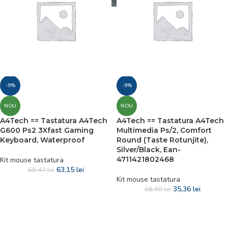
-9%
-9%
NOU
NOU
A4Tech == Tastatura A4Tech
A4Tech == Tastatura A4Tech
G600 Ps2 3Xfast Gaming
Multimedia Ps/2, Comfort
Keyboard, Waterproof
Round (Taste Rotunjite),
Silver/Black, Ean-
4711421802468
Kit mouse tastatura
63,15
lei
69,47
lei
Kit mouse tastatura
35,36
lei
38,90
lei