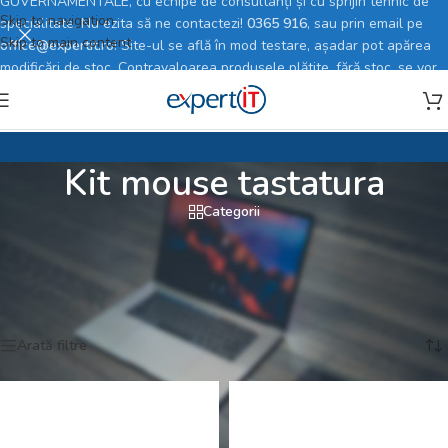
GUVERNAMENTALE, cu echipe de consultanți și cu sprijin tehnic de
Skip to navigation
specialitate. Nu ezita să ne contactezi!
0365 916
, sau prin email pe
Skip to main content
office@expertit.ro
! Site-ul se află în mod testare, așadar pot apărea
modificări de stoc. Contravaloarea produsele plătite, fără stoc, se vor
rambursa în totalitate.
Kit mouse tastatura
Categorii
Prima pagină
/
Magazin online
/
PC, Periferice & Software
/
Periferice PC
/
Kit mouse tastatura
Afișez toate cele 7 rezultate
Arată filtre