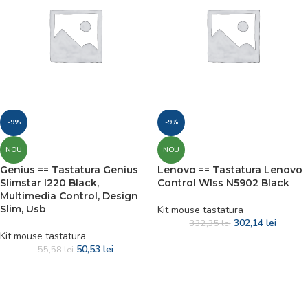
-9%
-9%
NOU
NOU
Genius == Tastatura Genius
Lenovo == Tastatura Lenovo
Slimstar I220 Black,
Control Wlss N5902 Black
Multimedia Control, Design
Slim, Usb
Kit mouse tastatura
302,14
lei
332,35
lei
Kit mouse tastatura
50,53
lei
55,58
lei