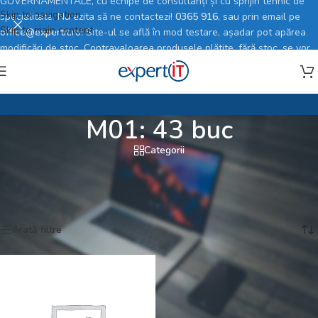
GUVERNAMENTALE, cu echipe de consultanți și cu sprijin tehnic de
Skip to navigation
specialitate. Nu ezita să ne contactezi!
0365 916
, sau prin email pe
Skip to main content
office@expertit.ro
! Site-ul se află în mod testare, așadar pot apărea
modificări de stoc. Contravaloarea produsele plătite, fără stoc, se vor
rambursa în totalitate.
M01: 43 buc
Categorii
Prima pagină
/
Magazin online
/
Produse etichetate „M01: 43 buc”
Afișez singurul rezultat
Arată filtre