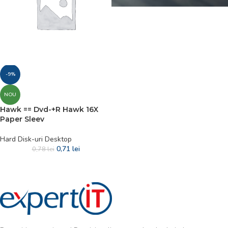
-9%
NOU
Hawk == Dvd-+R Hawk 16X
Paper Sleev
Hard Disk-uri Desktop
0,71
lei
0,78
lei