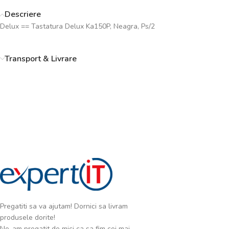
Descriere
Delux == Tastatura Delux Ka150P, Neagra, Ps/2
Transport & Livrare
Pregatiti sa va ajutam! Dornici sa livram
produsele dorite!
Ne-am pregatit de mici ca sa fim cei mai