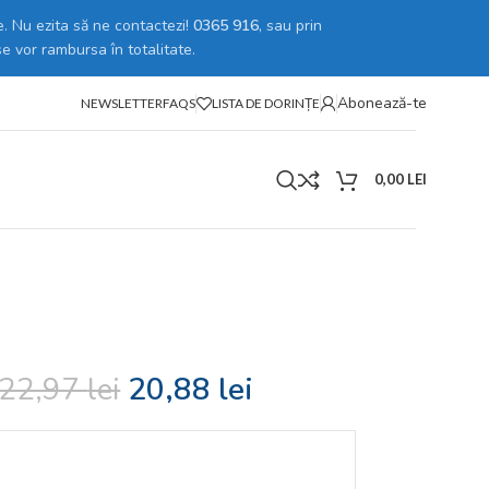
. Nu ezita să ne contactezi!
0365 916
, sau prin
se vor rambursa în totalitate.
Abonează-te
NEWSLETTER
FAQS
LISTA DE DORINȚE
0,00
LEI
22,97
lei
20,88
lei