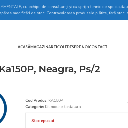
MENTALE, cu echipe de consultanți și cu sprijin tehnic de specialitate
 apărea modificări de stoc. Contravaloarea produsele plătite, fără stoc, 
ACASĂ
MAGAZIN
ARTICOLE
DESPRE NOI
CONTACT
it mouse tastatura
/
Delux == Tastatura Delux Ka150P, Neagra, Ps/2
Ka150P, Neagra, Ps/2
Cod Produs:
KA150P
Categorie:
Kit mouse tastatura
Stoc epuizat