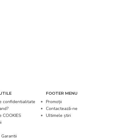
UTILE
FOOTER MENU
e confidentialitate
Promoții
and?
Contactează-ne
de COOKIES
Ultimele știri
i
 Garantii