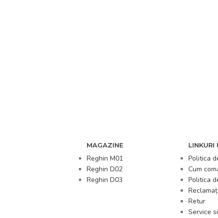
MAGAZINE
LINKURI 
Reghin M01
Politica d
Reghin D02
Cum com
Reghin D03
Politica 
Reclamați
Retur
Service si