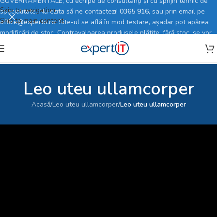
GUVERNAMENTALE, cu echipe de consultanți și cu sprijin tehnic de
Skip to navigation
specialitate. Nu ezita să ne contactezi!
0365 916
, sau prin email pe
Skip to main content
office@expertit.ro
! Site-ul se află în mod testare, așadar pot apărea
modificări de stoc. Contravaloarea produsele plătite, fără stoc, se vor
rambursa în totalitate.
Leo uteu ullamcorper
Acasă
/
Leo uteu ullamcorper
/
Leo uteu ullamcorper