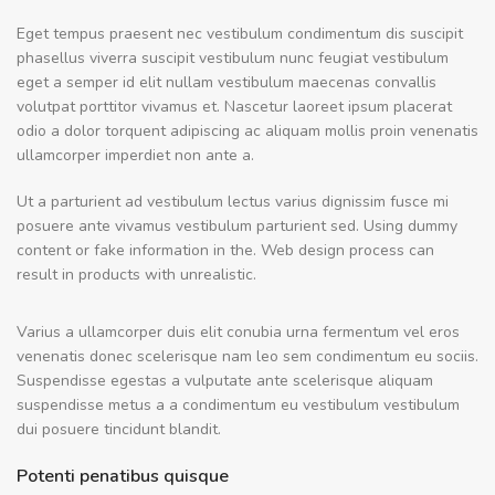
Eget tempus praesent nec vestibulum condimentum dis suscipit
phasellus viverra suscipit vestibulum nunc feugiat vestibulum
eget a semper id elit nullam vestibulum maecenas convallis
volutpat porttitor vivamus et. Nascetur laoreet ipsum placerat
odio a dolor torquent adipiscing ac aliquam mollis proin venenatis
ullamcorper imperdiet non ante a.
Ut a parturient ad vestibulum lectus varius dignissim fusce mi
posuere ante vivamus vestibulum parturient sed. Using dummy
content or fake information in the. Web design process can
result in products with unrealistic.
Varius a ullamcorper duis elit conubia urna fermentum vel eros
venenatis donec scelerisque nam leo sem condimentum eu sociis.
Suspendisse egestas a vulputate ante scelerisque aliquam
suspendisse metus a a condimentum eu vestibulum vestibulum
dui posuere tincidunt blandit.
Potenti penatibus quisque