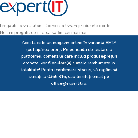
Suspendisse quam at vestibulum
Kitchen
Pregatiti sa va ajutam! Dornici sa livram produsele dorite!
Ne-am pregatit de mici ca sa fim cei mai mari!
Acesta este un magazin online în varianta BETA
Reghin, str. Mihai Viteazu, nr. 208,
(pot apărea erori). Pe perioada de testare a
545300, MS, Romania
platformei, comenzile care includ produse/prețuri
Call center: 0365 916
eronate, vor fi anulate și sumele rambursate în
Fax: 0365 43 00 77
totalitate! Pentru confirmare stocuri, vă rugăm să
sunați la 0365 916, sau trimiteți email pe
office@expertit.ro.
MAGAZINE
LINKURI UTILE
FOOTER MENU
EXPERT IT SRL
2023 creat de
Expert Solution Developer SRL
. Dedicați pentru prezența
ta online!