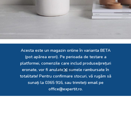
Acesta este un magazin online în varianta BETA
Potenti parturient parturie
Accessories
(pot apărea erori). Pe perioada de testare a
platformei, comenzile care includ produse/prețuri
eronate, vor fi anulate și sumele rambursate în
Pregatiti sa va ajutam! Dornici sa livram produsele dorite!
totalitate! Pentru confirmare stocuri, vă rugăm să
Ne-am pregatit de mici ca sa fim cei mai mari!
sunați la 0365 916, sau trimiteți email pe
office@expertit.ro.
Reghin, str. Mihai Viteazu, nr. 208,
545300, MS, Romania
Call center: 0365 916
Fax: 0365 43 00 77