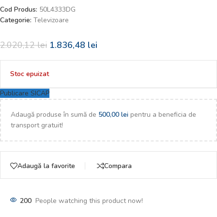
Cod Produs:
50L4333DG
Categorie:
Televizoare
2.020,12
lei
1.836,48
lei
Stoc epuizat
Publicare SICAP
Adaugă produse în sumă de
500,00
lei
pentru a beneficia de
transport gratuit!
Adaugă la favorite
Compara
200
People watching this product now!