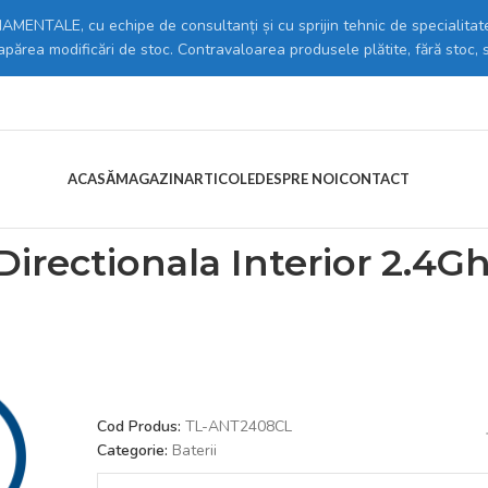
MENTALE, cu echipe de consultanți și cu sprijin tehnic de specialitate
 apărea modificări de stoc. Contravaloarea produsele plătite, fără stoc, 
ACASĂ
MAGAZIN
ARTICOLE
DESPRE NOI
CONTACT
p-Link == Antena Omni-Directionala Interior 2.4Ghz 8Dbi, Conector R
irectionala Interior 2.4G
Cod Produs:
TL-ANT2408CL
Categorie:
Baterii