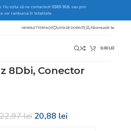
. Nu ezita să ne contactezi!
0365 916
, sau prin
se vor rambursa în totalitate.
Abonează-te
NEWSLETTER
FAQS
LISTA DE DORINȚE
0,00
LEI
p-Sma
hz 8Dbi, Conector
22,97
lei
20,88
lei