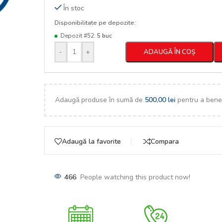
În stoc
Disponibilitate pe depozite:
Depozit #52:
5 buc
-
+
ADAUGĂ ÎN COȘ
Adaugă produse în sumă de
500,00
lei
pentru a benef
Adaugă la favorite
Compara
466
People watching this product now!