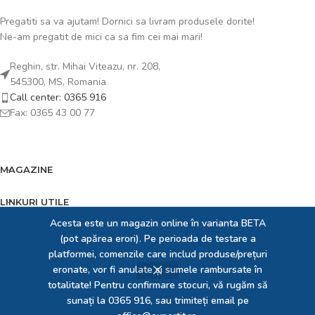
Pregatiti sa va ajutam! Dornici sa livram produsele dorite!
Ne-am pregatit de mici ca sa fim cei mai mari!
Reghin, str. Mihai Viteazu, nr. 208,
545300, MS, Romania
Call center: 0365 916
Fax: 0365 43 00 77
MAGAZINE
LINKURI UTILE
Acesta este un magazin online în varianta BETA
FOOTER MENU
(pot apărea erori). Pe perioada de testare a
platformei, comenzile care includ produse/prețuri
EXPERT IT SRL
2023 creat de
Expert Solution Developer SRL
. Dedicați pentru prezența
eronate, vor fi anulate și sumele rambursate în
ta online!
totalitate! Pentru confirmare stocuri, vă rugăm să
sunați la 0365 916, sau trimiteți email pe