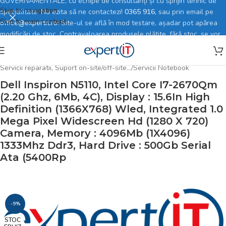
GUVERNAMENTALE, cu echipe de consultanți și cu sprijin tehnic de
Skip to navigation
specialitate. Nu ezita să ne contactezi!
0365 916
, sau prin email pe
Skip to main content
office@expertit.ro
! Site-ul se află în mod testare, așadar pot apărea
modificări de stoc. Contravaloarea produsele plătite, fără stoc, se vor
rambursa în totalitate.
Prima pagină
/
Magazin online
/
Solutii si Servicii
/
Servicii reparatii, Suport on-site/off-site…
/
Servicii Notebook
Dell Inspiron N5110, Intel Core I7-2670Qm
(2.20 Ghz, 6Mb, 4C), Display : 15.6In High
Definition (1366X768) Wled, Integrated 1.0
Mega Pixel Widescreen Hd (1280 X 720)
Camera, Memory : 4096Mb (1X4096)
1333Mhz Ddr3, Hard Drive : 500Gb Serial
Ata (5400Rp
-9%
STOC