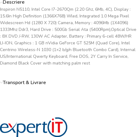
Descriere
Inspiron N5110, Intel Core I7-2670Qm (2.20 Ghz, 6Mb, 4C), Display :
15.6In High Definition (1366X768) Wled, Integrated 1.0 Mega Pixel
Widescreen Hd (1280 X 720) Camera, Memory : 4096Mb (1X4096)
1333Mhz Ddr3, Hard Drive : 500Gb Serial Ata (5400Rpm),Optical Drive
: 8X DVD /-RW, 130W AC Adapter, Battery : Primary 6-cell 48W/HR
LI-ION, Graphics : 1 GB nVidia GeForce GT 525M (Quad Core), Intel
Centrino Wireless-N 1030 (1×2 b/g/n Bluetooth Combo Card), Internal
US/International Qwerty Keyboard, Free DOS, 2Y Carry In Service,
Diamond Black Cover with matching palm rest
Transport & Livrare