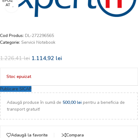
EPUIZ
AT
Faceți click pentru a mări
Cod Produs:
DL-272296565
Categorie:
Servicii Notebook
1.226,41
lei
1.114,92
lei
Stoc epuizat
Publicare SICAP
Adaugă produse în sumă de
500,00
lei
pentru a beneficia de
transport gratuit!
Adaugă la favorite
Compara