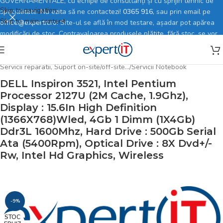
GUVERNAMENTALE, cu echipe de consultanți și cu sprijin tehnic de
Skip to navigation
specialitate. Nu ezita să ne contactezi!
0365 916
, sau prin email pe
Skip to main content
office@expertit.ro
! Site-ul se află în mod testare, așadar pot apărea
modificări de stoc. Contravaloarea produsele plătite, fără stoc, se vor
rambursa în totalitate.
Prima pagină
/
Magazin online
/
Solutii si Servicii
/
Servicii reparatii, Suport on-site/off-site…
/
Servicii Notebook
DELL Inspiron 3521, Intel Pentium
Processor 2127U (2M Cache, 1.9Ghz),
Display : 15.6In High Definition
(1366X768)Wled, 4Gb 1 Dimm (1X4Gb)
Ddr3L 1600Mhz, Hard Drive : 500Gb Serial
Ata (5400Rpm), Optical Drive : 8X Dvd+/-
Rw, Intel Hd Graphics, Wireless
-9%
STOC