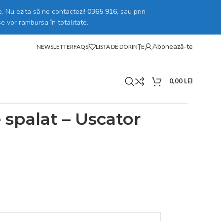
. Nu ezita să ne contactezi!
0365 916
, sau prin
se vor rambursa în totalitate.
Abonează-te
NEWSLETTER
FAQS
LISTA DE DORINȚE
0,00
LEI
tru departament GARANTII]
spalat – Uscator