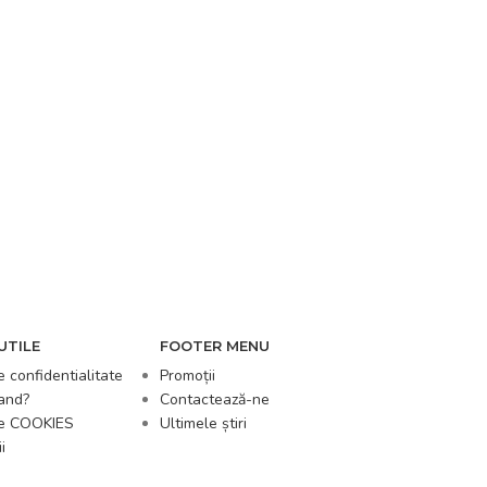
UTILE
FOOTER MENU
e confidentialitate
Promoții
and?
Contactează-ne
de COOKIES
Ultimele știri
i