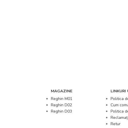
MAGAZINE
LINKURI 
Reghin M01
Politica d
Reghin D02
Cum com
Reghin D03
Politica 
Reclamați
Retur