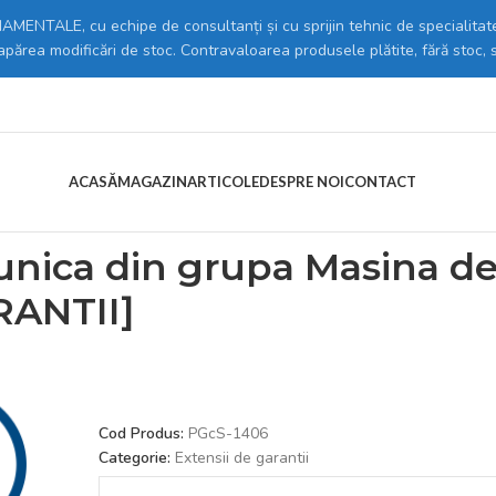
MENTALE, cu echipe de consultanți și cu sprijin tehnic de specialitate
 apărea modificări de stoc. Contravaloarea produsele plătite, fără stoc, 
ACASĂ
MAGAZIN
ARTICOLE
DESPRE NOI
CONTACT
us generic cu SERIE unica din grupa Masina de spalat – Uscator [pen
nica din grupa Masina de 
RANTII]
Cod Produs:
PGcS-1406
Categorie:
Extensii de garantii