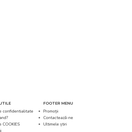
UTILE
FOOTER MENU
e confidentialitate
Promoții
and?
Contactează-ne
de COOKIES
Ultimele știri
i