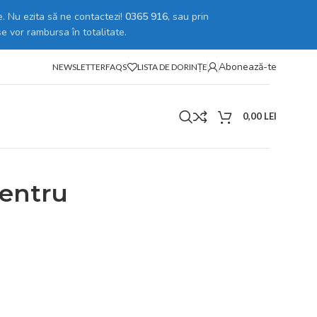
. Nu ezita să ne contactezi!
0365 916
, sau prin
se vor rambursa în totalitate.
Abonează-te
NEWSLETTER
FAQS
LISTA DE DORINȚE
0,00
LEI
pa Centrale [pentru departament SERVICE]
pentru