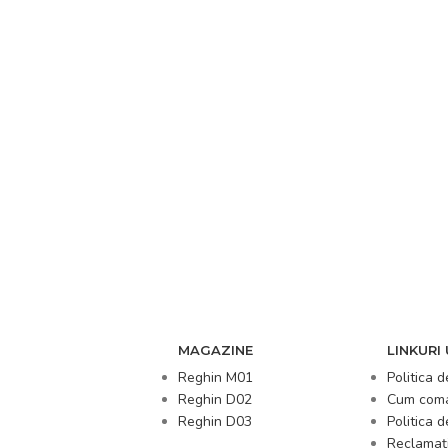
MAGAZINE
LINKURI 
Reghin M01
Politica d
Reghin D02
Cum com
Reghin D03
Politica 
Reclamați