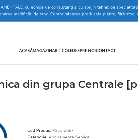
MENTALE, cu echipe de consultanți și cu sprijin tehnic de specialitate
 apărea modificări de stoc. Contravaloarea produsele plătite, fără stoc, 
ACASĂ
MAGAZIN
ARTICOLE
DESPRE NOI
CONTACT
SERVICII
/
Abonamente Service
/
Produs generic cu serie unica din gru
nica din grupa Centrale [
Cod Produs:
PScs-2567
Categorie:
Abonamente Service