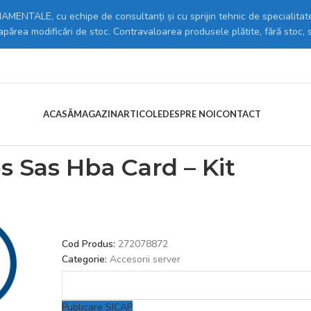
MENTALE, cu echipe de consultanți și cu sprijin tehnic de specialitate
 apărea modificări de stoc. Contravaloarea produsele plătite, fără stoc, 
ACASĂ
MAGAZIN
ARTICOLE
DESPRE NOI
CONTACT
 Componente & UPS
/
Accesorii server
/
Accesoriu SERVER – 6Gbps Sas Hb
 Sas Hba Card – Kit
Cod Produs:
272078872
Categorie:
Accesorii server
Publicare SICAP