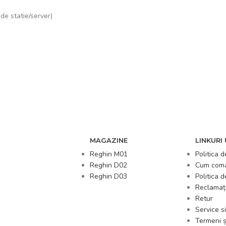
de statie/server)
MAGAZINE
LINKURI 
Reghin M01
Politica d
Reghin D02
Cum com
Reghin D03
Politica 
Reclamați
Retur
Service si
Termeni și