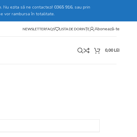
. Nu ezita să ne contactezi!
0365 916
, sau prin
se vor rambursa în totalitate.
Abonează-te
NEWSLETTER
FAQS
LISTA DE DORINȚE
0,00
LEI
a Card – Kit