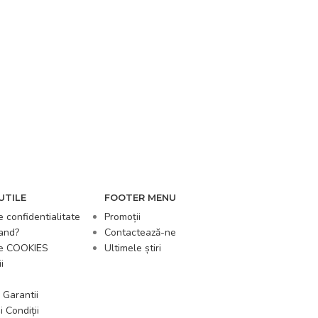
UTILE
FOOTER MENU
e confidentialitate
Promoții
and?
Contactează-ne
de COOKIES
Ultimele știri
i
 Garantii
 Condiții