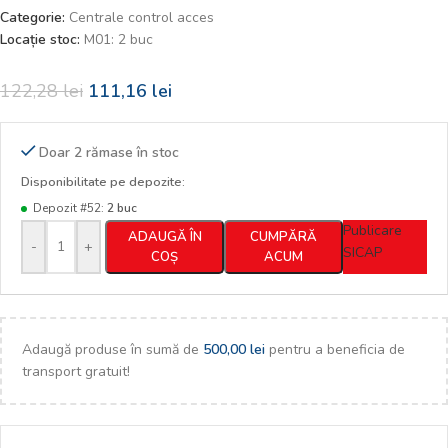
Categorie:
Centrale control acces
Locație stoc:
M01: 2 buc
122,28
lei
111,16
lei
Doar 2 rămase în stoc
Disponibilitate pe depozite:
Depozit #52:
2 buc
Publicare
ADAUGĂ ÎN
CUMPĂRĂ
-
+
SICAP
COȘ
ACUM
Adaugă produse în sumă de
500,00
lei
pentru a beneficia de
transport gratuit!