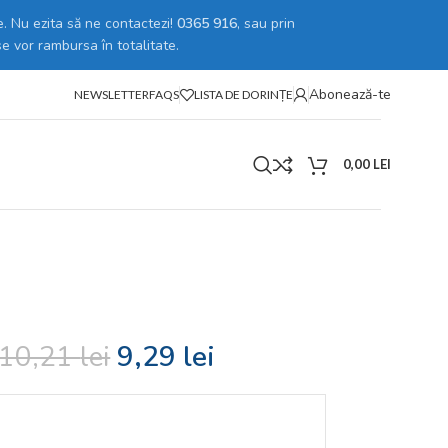
. Nu ezita să ne contactezi!
0365 916
, sau prin
se vor rambursa în totalitate.
Abonează-te
NEWSLETTER
FAQS
LISTA DE DORINȚE
0,00
LEI
10,21
lei
9,29
lei