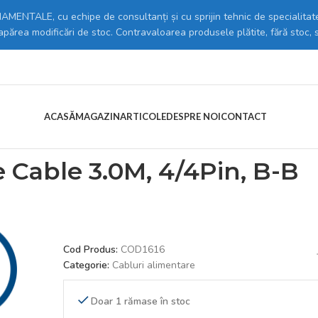
MENTALE, cu echipe de consultanți și cu sprijin tehnic de specialitate
 apărea modificări de stoc. Contravaloarea produsele plătite, fără stoc, 
ACASĂ
MAGAZIN
ARTICOLE
DESPRE NOI
CONTACT
uri alimentare
/
Value == Ieee1394 Firewire Cable 3.0M, 4/4Pin, B-B
e Cable 3.0M, 4/4Pin, B-B
Cod Produs:
COD1616
Categorie:
Cabluri alimentare
Doar 1 rămase în stoc