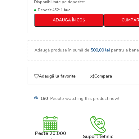
Disponibilitate pe depozite:
Depozit #52:
1 buc
ADAUGĂ ÎN COȘ
CUMPĂR
Adaugă produse în sumă de
500,00
lei
pentru a benef
Adaugă la favorite
Compara
190
People watching this product now!
Peste 20.000
Suport tehnic