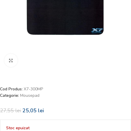
Faceți click pentru a mări
Cod Produs:
X7-300MP
Categorie:
Mousepad
27,55
lei
25,05
lei
Stoc epuizat