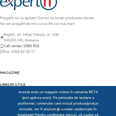
Pregatiti sa va ajutam! Dornici sa livram produsele dorite!
Ne-am pregatit de mici ca sa fim cei mai mari!
Reghin, str. Mihai Viteazu, nr. 208,
545300, MS, Romania
Call center: 0365 916
Fax: 0365 43 00 77
MAGAZINE
LINKURI UTILE
Acesta este un magazin online în varianta BETA
FOOTER MENU
(pot apărea erori). Pe perioada de testare a
platformei, comenzile care includ produse/prețuri
EXPERT IT SRL
2023 creat de
Expert Solution Developer SRL
. Dedicați pentru prezența
eronate, vor fi anulate și sumele rambursate în
ta online!
totalitate! Pentru confirmare stocuri, vă rugăm să