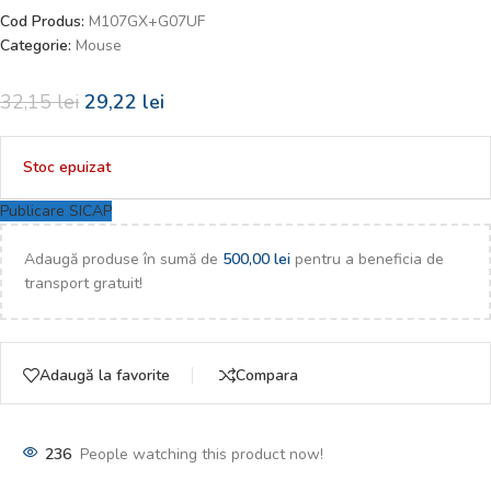
Cod Produs:
M107GX+G07UF
Categorie:
Mouse
32,15
lei
29,22
lei
Stoc epuizat
Publicare SICAP
Adaugă produse în sumă de
500,00
lei
pentru a beneficia de
transport gratuit!
Adaugă la favorite
Compara
236
People watching this product now!