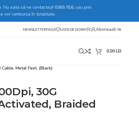
. Nu ezita să ne contactezi!
0365 916
, sau prin
se vor rambursa în totalitate.
Abonează-te
NEWSLETTER
FAQS
LISTA DE DORINȚE
0,00
LEI
Cable, Metal Feet, (Black)
00Dpi, 30G
 Activated, Braided