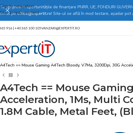
Skip to navigation
Te sprijinim în oportunitățile de finanțare PNRR, UE, FONDURI GUVERNA
Skip to main content
email pe
office@expertit.ro
! Site-ul se află în mod testare, așadar pot
365 916 | +40 365 100 105
VANZARI@EXPERTIT.RO
Prima pagină
/
Magazin online
/
PC, Periferice & Software
/
Periferice PC
/
M
A4Tech == Mouse Gaming A4Tech Bloody, V7Ma, 3200Dpi, 30G Accelerati
A4Tech == Mouse Gaming 
Acceleration, 1Ms, Multi C
1.8M Cable, Metal Feet, (B