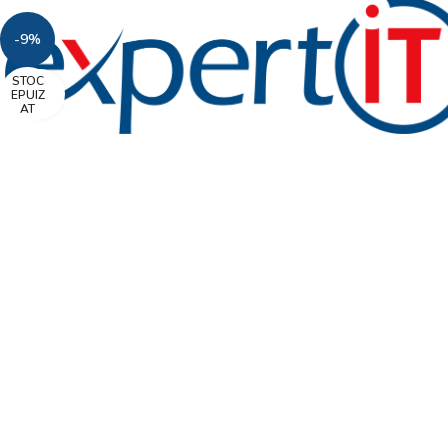
-9%
STOC
Faceți click pentru a mări
EPUIZ
AT