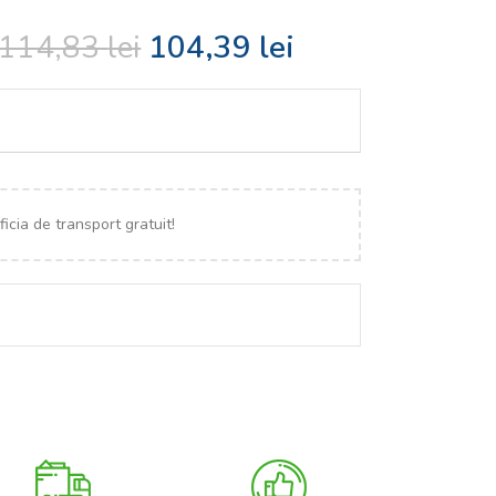
114,83
lei
104,39
lei
icia de transport gratuit!