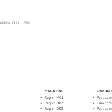
00Mhz, Cl11, 1,35V
MAGAZINE
LINKURI 
Reghin M01
Politica d
Reghin D02
Cum com
Reghin D03
Politica 