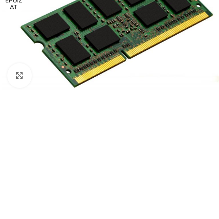
EPUIZ
AT
Faceți click pentru a mări