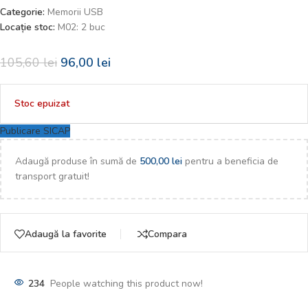
Categorie:
Memorii USB
Locație stoc:
M02: 2 buc
105,60
lei
96,00
lei
Stoc epuizat
Publicare SICAP
Adaugă produse în sumă de
500,00
lei
pentru a beneficia de
transport gratuit!
Adaugă la favorite
Compara
234
People watching this product now!