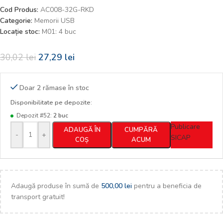
Cod Produs:
AC008-32G-RKD
Categorie:
Memorii USB
Locație stoc:
M01: 4 buc
30,02
lei
27,29
lei
Doar 2 rămase în stoc
Disponibilitate pe depozite:
Depozit #52:
2 buc
Publicare
ADAUGĂ ÎN
CUMPĂRĂ
-
+
SICAP
COȘ
ACUM
Adaugă produse în sumă de
500,00
lei
pentru a beneficia de
transport gratuit!