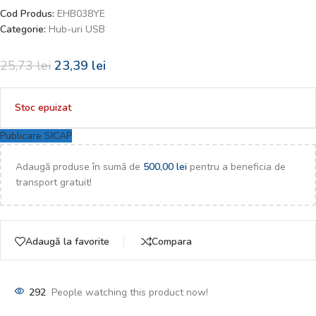
Cod Produs:
EHB038YE
Categorie:
Hub-uri USB
25,73
lei
23,39
lei
Stoc epuizat
Publicare SICAP
Adaugă produse în sumă de
500,00
lei
pentru a beneficia de
transport gratuit!
Adaugă la favorite
Compara
292
People watching this product now!