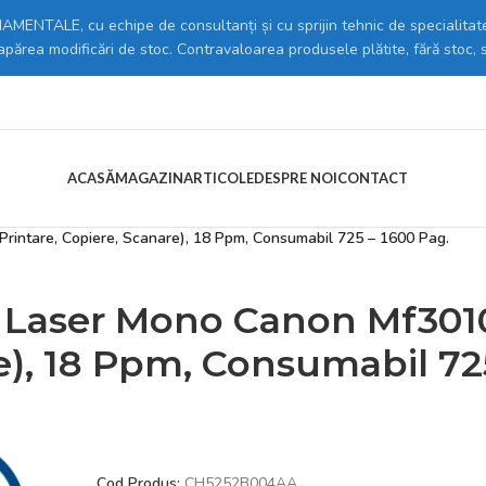
MENTALE, cu echipe de consultanți și cu sprijin tehnic de specialitate
 apărea modificări de stoc. Contravaloarea produsele plătite, fără stoc, 
ACASĂ
MAGAZIN
ARTICOLE
DESPRE NOI
CONTACT
anere & Consumabile
/
Imprimante laser
/
rintare, Copiere, Scanare), 18 Ppm, Consumabil 725 – 1600 Pag.
l Laser Mono Canon Mf301
re), 18 Ppm, Consumabil 72
Cod Produs:
CH5252B004AA