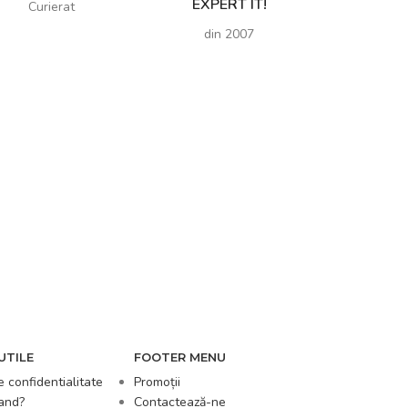
EXPERT IT!
Curierat
din 2007
UTILE
FOOTER MENU
e confidentialitate
Promoții
and?
Contactează-ne