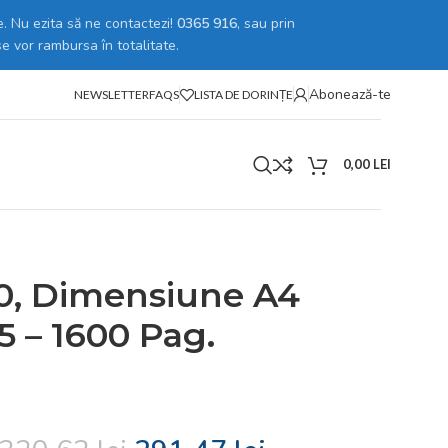
. Nu ezita să ne contactezi!
0365 916
, sau prin
se vor rambursa în totalitate.
Abonează-te
NEWSLETTER
FAQS
LISTA DE DORINȚE
0,00
LEI
0, Dimensiune A4
5 – 1600 Pag.