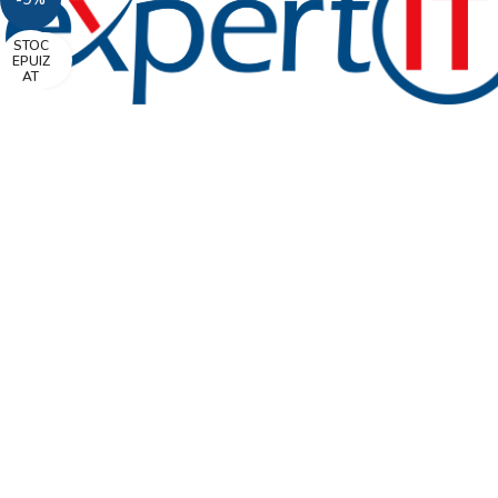
STOC
Faceți click pentru a mări
EPUIZ
AT