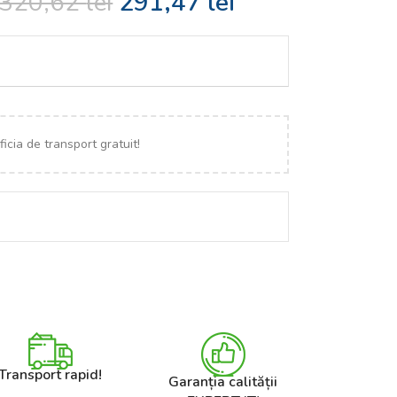
320,62
lei
291,47
lei
icia de transport gratuit!
Transport rapid!
Garanția calității