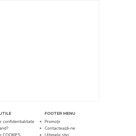
UTILE
FOOTER MENU
e confidentialitate
Promoții
and?
Contactează-ne
de COOKIES
Ultimele știri