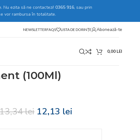
. Nu ezita să ne contactezi!
0365 916
, sau prin
se vor rambursa în totalitate.
Abonează-te
NEWSLETTER
FAQS
LISTA DE DORINȚE
0,00
LEI
Hp Black (100Ml) Pigment (100Ml)
ent (100Ml)
13,34
lei
12,13
lei