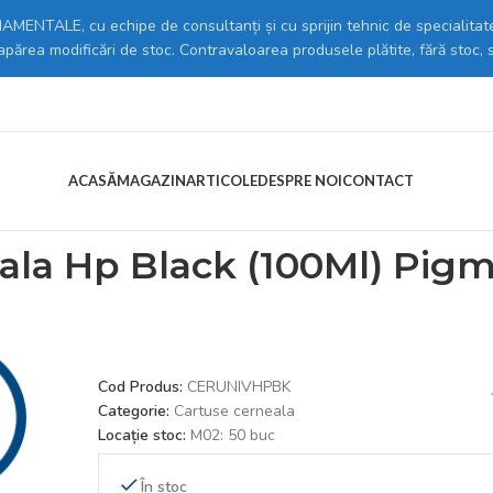
MENTALE, cu echipe de consultanți și cu sprijin tehnic de specialitate
 apărea modificări de stoc. Contravaloarea produsele plătite, fără stoc, 
ACASĂ
MAGAZIN
ARTICOLE
DESPRE NOI
CONTACT
anere & Consumabile
/
Cartuse cerneala
/
Orink == Cerneala Universala 
ala Hp Black (100Ml) Pigm
Cod Produs:
CERUNIVHPBK
Categorie:
Cartuse cerneala
Locație stoc:
M02: 50 buc
În stoc