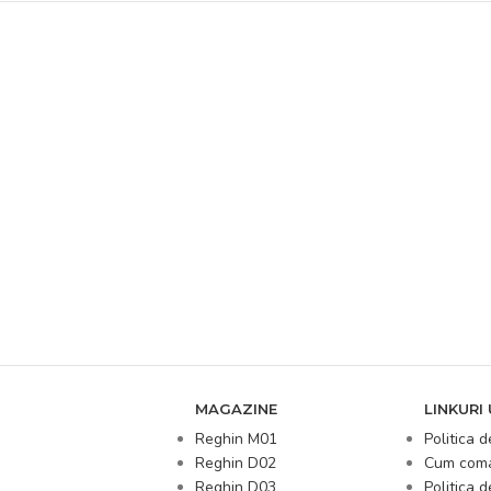
MAGAZINE
LINKURI 
Reghin M01
Politica d
Reghin D02
Cum com
Reghin D03
Politica 