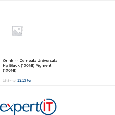
Orink == Cerneala Universala
Hp Black (100Ml) Pigment
(100Ml)
12,13
lei
13,34
lei