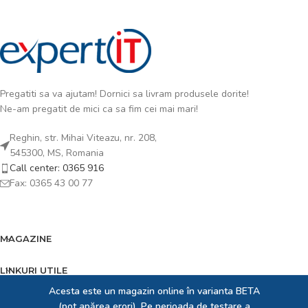
Pregatiti sa va ajutam! Dornici sa livram produsele dorite!
Ne-am pregatit de mici ca sa fim cei mai mari!
Reghin, str. Mihai Viteazu, nr. 208,
545300, MS, Romania
Call center: 0365 916
Fax: 0365 43 00 77
MAGAZINE
LINKURI UTILE
Acesta este un magazin online în varianta BETA
FOOTER MENU
(pot apărea erori). Pe perioada de testare a