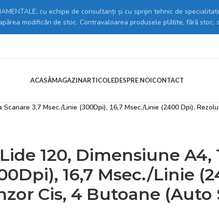
MENTALE, cu echipe de consultanți și cu sprijin tehnic de specialitate
 apărea modificări de stoc. Contravaloarea produsele plătite, fără stoc, 
ACASĂ
MAGAZIN
ARTICOLE
DESPRE NOI
CONTACT
3D SCANNERS
/
Scanare 3,7 Msec./Linie (300Dpi), 16,7 Msec./Linie (2400 Dpi), Rezol
ide 120, Dimensiune A4, T
00Dpi), 16,7 Msec./Linie (2
zor Cis, 4 Butoane (Auto 