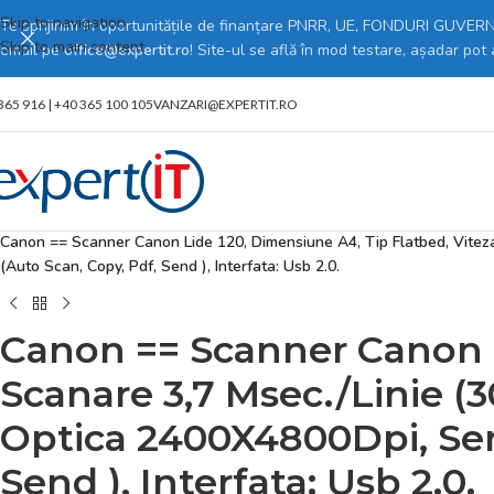
Skip to navigation
Te sprijinim în oportunitățile de finanțare PNRR, UE, FONDURI GUVERNA
Skip to main content
email pe
office@expertit.ro
! Site-ul se află în mod testare, așadar pot
365 916 | +40 365 100 105
VANZARI@EXPERTIT.RO
Prima pagină
/
Magazin online
/
PC, Periferice & Software
/
Imprimante 3D
/
Canon == Scanner Canon Lide 120, Dimensiune A4, Tip Flatbed, Viteza 
(Auto Scan, Copy, Pdf, Send ), Interfata: Usb 2.0.
Canon == Scanner Canon L
Scanare 3,7 Msec./Linie (3
Optica 2400X4800Dpi, Sen
Send ), Interfata: Usb 2.0.