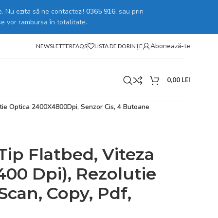
. Nu ezita să ne contactezi!
0365 916
, sau prin
se vor rambursa în totalitate.
Abonează-te
NEWSLETTER
FAQS
LISTA DE DORINȚE
0,00
LEI
utie Optica 2400X4800Dpi, Senzor Cis, 4 Butoane
ip Flatbed, Viteza
400 Dpi), Rezolutie
Scan, Copy, Pdf,