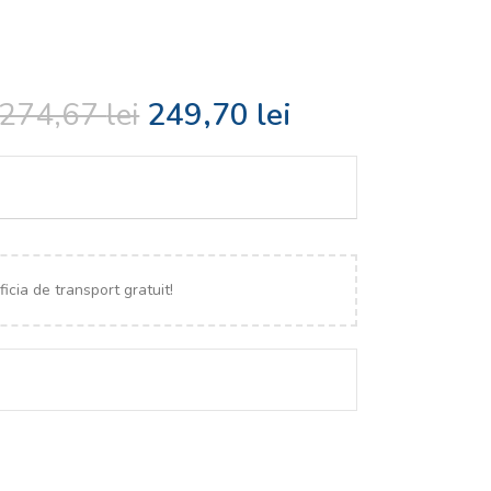
274,67
lei
249,70
lei
icia de transport gratuit!