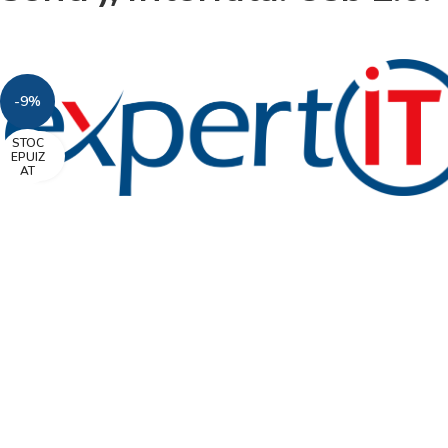
-9%
STOC
Faceți click pentru a mări
EPUIZ
AT