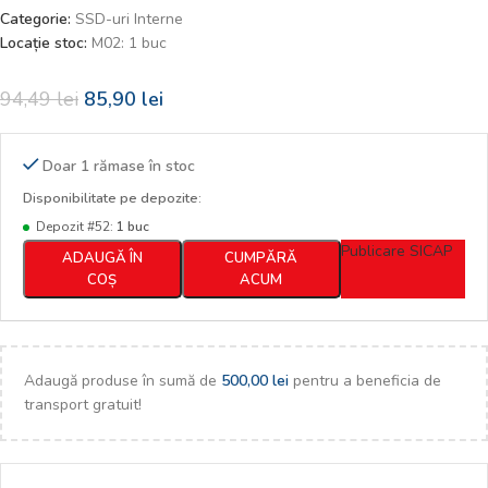
Categorie:
SSD-uri Interne
Locație stoc:
M02: 1 buc
94,49
lei
85,90
lei
Doar 1 rămase în stoc
Disponibilitate pe depozite:
Depozit #52:
1 buc
Publicare SICAP
ADAUGĂ ÎN
CUMPĂRĂ
COȘ
ACUM
Adaugă produse în sumă de
500,00
lei
pentru a beneficia de
transport gratuit!