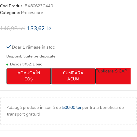
Cod Produs:
BX80623G440
Categorie:
Procesoare
146,98
lei
133,62
lei
Doar 1 rămase în stoc
Disponibilitate pe depozite:
Depozit #52:
1 buc
Publicare SICAP
ADAUGĂ ÎN
CUMPĂRĂ
COȘ
ACUM
Adaugă produse în sumă de
500,00
lei
pentru a beneficia de
transport gratuit!