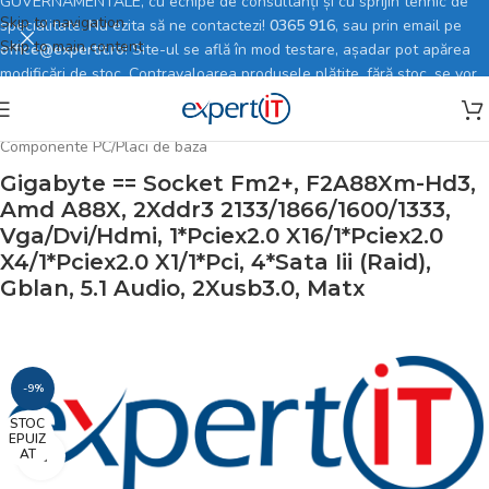
GUVERNAMENTALE, cu echipe de consultanți și cu sprijin tehnic de
Skip to navigation
specialitate. Nu ezita să ne contactezi!
0365 916
, sau prin email pe
Skip to main content
office@expertit.ro
! Site-ul se află în mod testare, așadar pot apărea
modificări de stoc. Contravaloarea produsele plătite, fără stoc, se vor
rambursa în totalitate.
Prima pagină
/
Magazin online
/
PC, Periferice & Software
/
Componente PC
/
Placi de baza
Gigabyte == Socket Fm2+, F2A88Xm-Hd3,
Amd A88X, 2Xddr3 2133/1866/1600/1333,
Vga/Dvi/Hdmi, 1*Pciex2.0 X16/1*Pciex2.0
X4/1*Pciex2.0 X1/1*Pci, 4*Sata Iii (Raid),
Gblan, 5.1 Audio, 2Xusb3.0, Matx
-9%
STOC
EPUIZ
AT
Faceți click pentru a mări