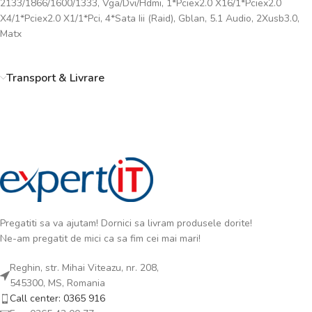
2133/1866/1600/1333, Vga/Dvi/Hdmi, 1*Pciex2.0 X16/1*Pciex2.0
X4/1*Pciex2.0 X1/1*Pci, 4*Sata Iii (Raid), Gblan, 5.1 Audio, 2Xusb3.0,
Matx
Transport & Livrare
Pregatiti sa va ajutam! Dornici sa livram produsele dorite!
Ne-am pregatit de mici ca sa fim cei mai mari!
Reghin, str. Mihai Viteazu, nr. 208,
545300, MS, Romania
Call center: 0365 916