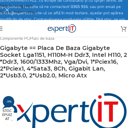
GUVERNAMENTALE, cu echipe de consultanți și cu sprijin tehnic de
Skip to navigation
specialitate. Nu ezita să ne contactezi!
0365 916
, sau prin email pe
Skip to main content
office@expertit.ro
! Site-ul se află în mod testare, așadar pot apărea
modificări de stoc. Contravaloarea produsele plătite, fără stoc, se vor
rambursa în totalitate.
Prima pagină
/
Magazin online
/
PC, Periferice & Software
/
Componente PC
/
Placi de baza
Gigabyte == Placa De Baza Gigabyte
Socket Lga1151, H110M-H Ddr3, Intel H110, 2
*Ddr3, 1600/1333Mhz, Vga/Dvi, 1*Pciex16,
2*Pciex1, 4*Sata3, 8Ch, Gigabit Lan,
2*Usb3.0, 2*Usb2.0, Micro Atx
-9%
STOC
EPUIZ
AT
Faceți click pentru a mări