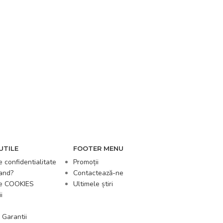
UTILE
FOOTER MENU
e confidentialitate
Promoții
and?
Contactează-ne
de COOKIES
Ultimele știri
i
 Garantii