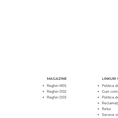
MAGAZINE
LINKURI 
Reghin M01
Politica d
Reghin D02
Cum com
Reghin D03
Politica 
Reclamați
Retur
Service si