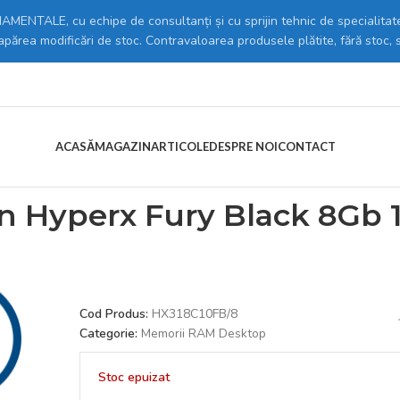
MENTALE, cu echipe de consultanți și cu sprijin tehnic de specialitate
 apărea modificări de stoc. Contravaloarea produsele plătite, fără stoc, 
ACASĂ
MAGAZIN
ARTICOLE
DESPRE NOI
CONTACT
C
/
Memorii RAM Desktop
/
Kingston == Ddr3 Kingston Hyperx Fury Blac
n Hyperx Fury Black 8Gb 
Cod Produs:
HX318C10FB/8
Categorie:
Memorii RAM Desktop
Stoc epuizat