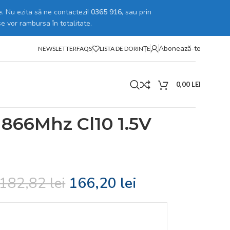
. Nu ezita să ne contactezi!
0365 916
, sau prin
se vor rambursa în totalitate.
Abonează-te
NEWSLETTER
FAQS
LISTA DE DORINȚE
0,00
LEI
k 8Gb 1866Mhz Cl10 1.5V
1866Mhz Cl10 1.5V
182,82
lei
166,20
lei