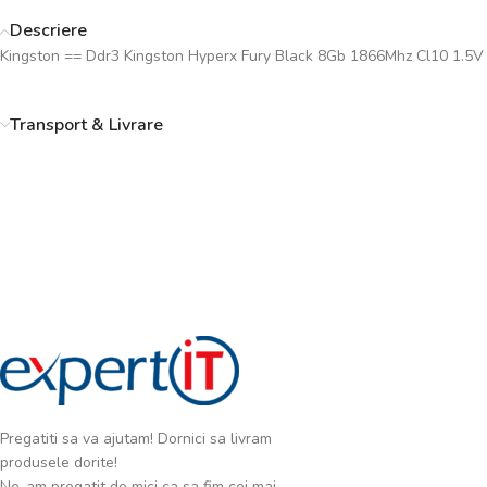
Descriere
Kingston == Ddr3 Kingston Hyperx Fury Black 8Gb 1866Mhz Cl10 1.5V
Transport & Livrare
Pregatiti sa va ajutam! Dornici sa livram
produsele dorite!
Ne-am pregatit de mici ca sa fim cei mai