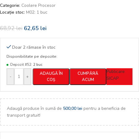
Categorie:
Coolere Procesor
Locație stoc:
M02: 1 buc
68,92
lei
62,65
lei
Doar 2 rămase în stoc
Disponibilitate pe depozite:
Depozit #52:
2 buc
Publicare
ADAUGĂ ÎN
CUMPĂRĂ
-
+
SICAP
COȘ
ACUM
Adaugă produse în sumă de
500,00
lei
pentru a beneficia de
transport gratuit!