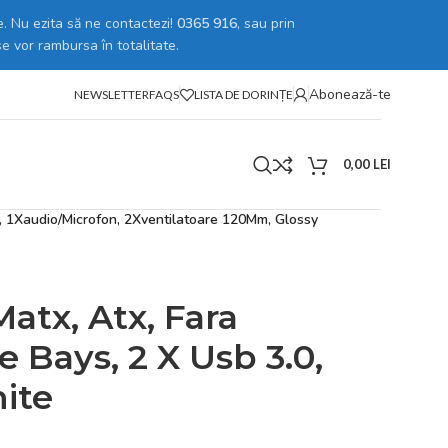
. Nu ezita să ne contactezi!
0365 916
, sau prin
se vor rambursa în totalitate.
Abonează-te
NEWSLETTER
FAQS
LISTA DE DORINȚE
0,00
LEI
, 1Xaudio/Microfon, 2Xventilatoare 120Mm, Glossy
tx, Atx, Fara
e Bays, 2 X Usb 3.0,
ite