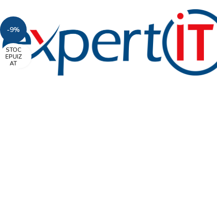
-9%
STOC
Faceți click pentru a mări
EPUIZ
AT