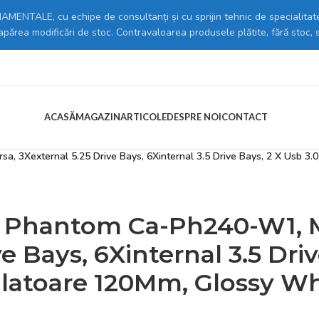
MENTALE, cu echipe de consultanți și cu sprijin tehnic de specialitate
 apărea modificări de stoc. Contravaloarea produsele plătite, fără stoc, 
ACASĂ
MAGAZIN
ARTICOLE
DESPRE NOI
CONTACT
C
/
Carcase
/
 3Xexternal 5.25 Drive Bays, 6Xinternal 3.5 Drive Bays, 2 X Usb 3.0
 Phantom Ca-Ph240-W1, Ma
e Bays, 6Xinternal 3.5 Driv
ilatoare 120Mm, Glossy Wh