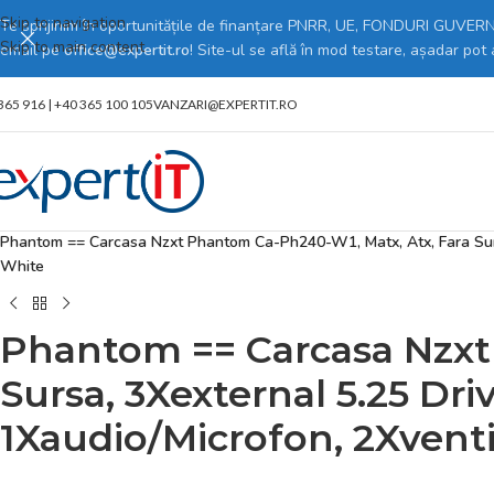
Skip to navigation
Te sprijinim în oportunitățile de finanțare PNRR, UE, FONDURI GUVERNA
Skip to main content
email pe
office@expertit.ro
! Site-ul se află în mod testare, așadar pot
365 916 | +40 365 100 105
VANZARI@EXPERTIT.RO
Prima pagină
/
Magazin online
/
PC, Periferice & Software
/
Componente P
Phantom == Carcasa Nzxt Phantom Ca-Ph240-W1, Matx, Atx, Fara Sursa,
White
Phantom == Carcasa Nzxt
Sursa, 3Xexternal 5.25 Driv
1Xaudio/Microfon, 2Xvent