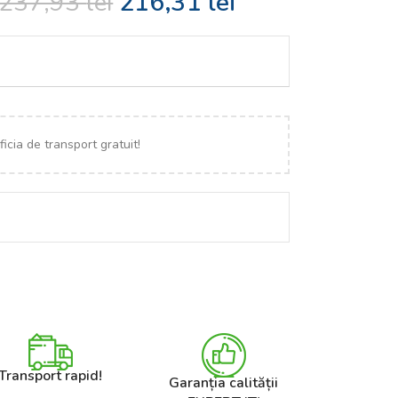
237,93
lei
216,31
lei
icia de transport gratuit!
Transport rapid!
Garanția calității