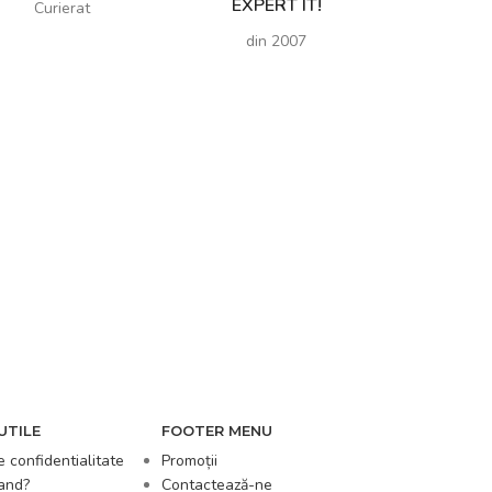
EXPERT IT!
Curierat
din 2007
UTILE
FOOTER MENU
e confidentialitate
Promoții
and?
Contactează-ne