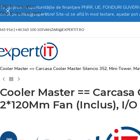
Skip to navigation
Te sprijinim în oportunitățile de finanțare PNRR, UE, FONDURI GUVERNA
Skip to main content
email pe
office@expertit.ro
! Site-ul se află în mod testare, așadar pot
365 916 | +40 365 100 105
VANZARI@EXPERTIT.RO
Prima pagină
/
Magazin online
/
PC, Periferice & Software
/
Componente P
Cooler Master == Carcasa Cooler Master Silencio 352, Mini-Tower, Mat
Cooler Master == Carcasa 
2*120Mm Fan (Inclus), I/O
-9%