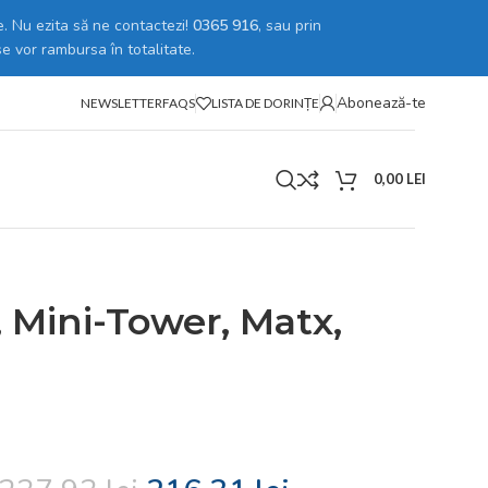
. Nu ezita să ne contactezi!
0365 916
, sau prin
se vor rambursa în totalitate.
Abonează-te
NEWSLETTER
FAQS
LISTA DE DORINȚE
0,00
LEI
, Mini-Tower, Matx,