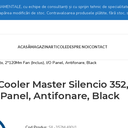
MENTALE, cu echipe de consultanți și cu sprijin tehnic de specialitate
 apărea modificări de stoc. Contravaloarea produsele plătite, fără stoc, 
ACASĂ
MAGAZIN
ARTICOLE
DESPRE NOI
CONTACT
C
/
Carcase
/
x, 2*120Mm Fan (Inclus), I/O Panel, Antifonare, Black
Cooler Master Silencio 352
 Panel, Antifonare, Black
Cod Produs:
SIL-352M-KKN1