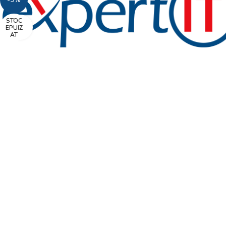
STOC
Faceți click pentru a mări
EPUIZ
AT