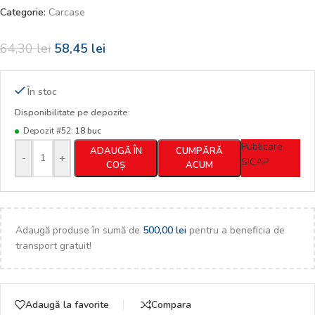
Categorie:
Carcase
64,30
lei
58,45
lei
În stoc
Disponibilitate pe depozite:
Depozit #52:
18 buc
Publicare
ADAUGĂ ÎN
CUMPĂRĂ
-
+
SICAP
COȘ
ACUM
Adaugă produse în sumă de
500,00
lei
pentru a beneficia de
transport gratuit!
Adaugă la favorite
Compara