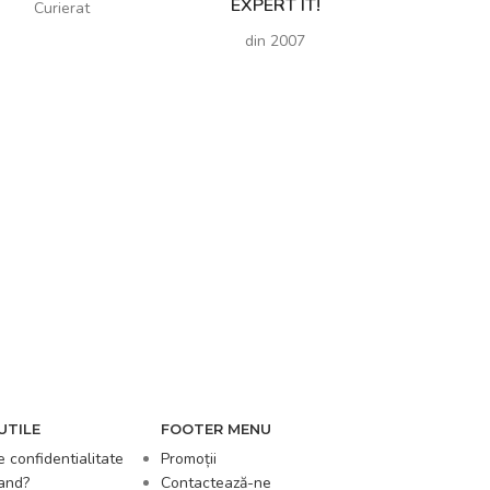
EXPERT IT!
Curierat
din 2007
UTILE
FOOTER MENU
e confidentialitate
Promoții
and?
Contactează-ne