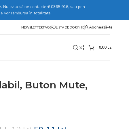
. Nu ezita să ne contactezi!
0365 916
, sau prin
se vor rambursa în totalitate.
Abonează-te
NEWSLETTER
FAQS
LISTA DE DORINȚE
0,00
LEI
labil, Buton Mute,