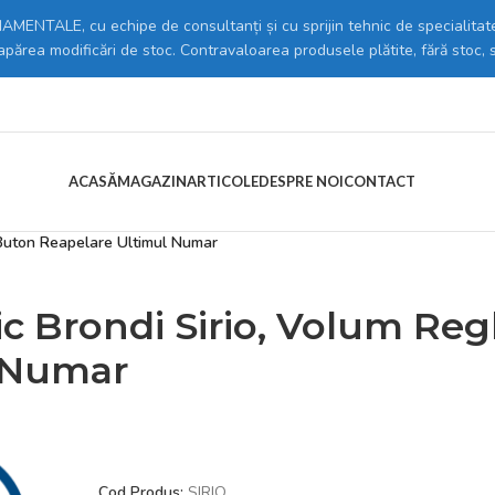
MENTALE, cu echipe de consultanți și cu sprijin tehnic de specialitate
 apărea modificări de stoc. Contravaloarea produsele plătite, fără stoc, 
ACASĂ
MAGAZIN
ARTICOLE
DESPRE NOI
CONTACT
obile & accesorii
/
Baterii telefoane
/
 Buton Reapelare Ultimul Numar
c Brondi Sirio, Volum Reg
 Numar
Cod Produs:
SIRIO