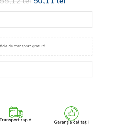
55,12
lei
50,11
lei
icia de transport gratuit!
Transport rapid!
Garanția calității