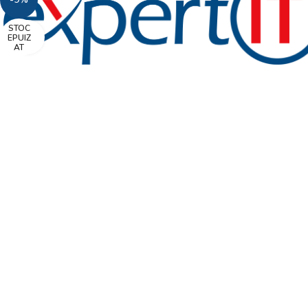
STOC
Faceți click pentru a mări
EPUIZ
AT