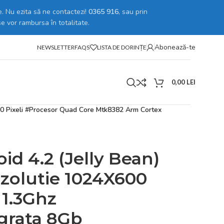
. Nu ezita să ne contactezi!
0365 916
, sau prin
se vor rambursa în totalitate.
Abonează-te
NEWSLETTER
FAQS
LISTA DE DORINȚE
0,00
LEI
600 Pixeli #Procesor Quad Core Mtk8382 Arm Cortex
id 4.2 (Jelly Bean)
ezolutie 1024X600
 1.3Ghz
grata 8Gb