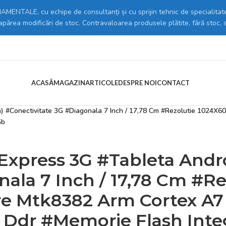
MENTALE, cu echipe de consultanți și cu sprijin tehnic de specialitate
 apărea modificări de stoc. Contravaloarea produsele plătite, fără stoc, 
ACASĂ
MAGAZIN
ARTICOLE
DESPRE NOI
CONTACT
esorii tablete
/
an) #Conectivitate 3G #Diagonala 7 Inch / 17,78 Cm #Rezolutie 1024X
Gb
Express 3G #Tableta Andro
nala 7 Inch / 17,78 Cm #R
re Mtk8382 Arm Cortex A7
 Ddr #Memorie Flash Inte