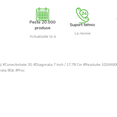
Peste 20.000
Suport tehnic
produse
La nevoie
Actualizate la zi
n) #Conectivitate 3G #Diagonala 7 Inch / 17,78 Cm #Rezolutie 1024X6
rata 8Gb #Proc