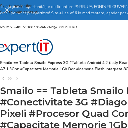
Skip to navigation
Te sprijinim în oportunitățile de finanțare PNRR, UE, FONDURI GUVERNA
Skip to main content
email pe
office@expertit.ro
! Site-ul se află în mod testare, așadar pot
365 916 | +40 365 100 105
VANZARI@EXPERTIT.RO
Prima pagină
/
Magazin online
/
Laptop, Tablete & Telefoane
/
Tablete
/
Acc
Smailo == Tableta Smailo Express 3G #Tableta Android 4.2 (Jelly Be
A7 1.3Ghz #Capacitate Memorie 1Gb Ddr #Memorie Flash Integrata 8
Smailo == Tableta Smailo 
#Conectivitate 3G #Diago
Pixeli #Procesor Quad Co
#Capacitate Memorie 1Gb