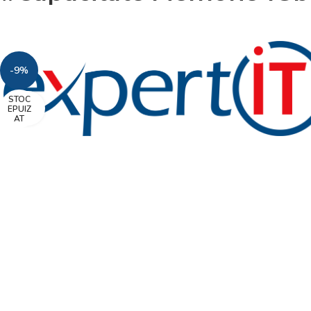
-9%
STOC
Faceți click pentru a mări
EPUIZ
AT