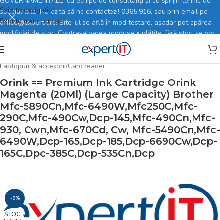
GUVERNAMENTALE, cu echipe de consultanți și cu sprijin tehnic de
Skip to navigation
specialitate. Nu ezita să ne contactezi!
0365 916
, sau prin email pe
Skip to main content
office@expertit.ro
! Site-ul se află în mod testare, așadar pot apărea
modificări de stoc. Contravaloarea produsele plătite, fără stoc, se vor
rambursa în totalitate.
Prima pagină
/
Magazin online
/
Laptop, Tablete & Telefoane
/
Laptopuri & accesorii
/
Card reader
Orink == Premium Ink Cartridge Orink
Magenta (20Ml) (Large Capacity) Brother
Mfc-5890Cn,Mfc-6490W,Mfc250C,Mfc-
290C,Mfc-490Cw,Dcp-145,Mfc-490Cn,Mfc-
930, Cwn,Mfc-670Cd, Cw, Mfc-5490Cn,Mfc-
6490W,Dcp-165,Dcp-185,Dcp-6690Cw,Dcp-
165C,Dpc-385C,Dcp-535Cn,Dcp
-9%
STOC