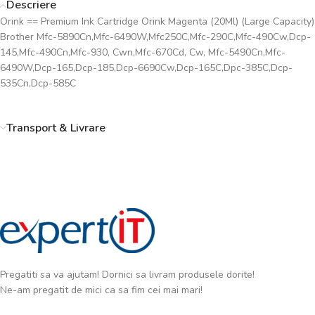
Descriere
Orink == Premium Ink Cartridge Orink Magenta (20Ml) (Large Capacity)
Brother Mfc-5890Cn,Mfc-6490W,Mfc250C,Mfc-290C,Mfc-490Cw,Dcp-
145,Mfc-490Cn,Mfc-930, Cwn,Mfc-670Cd, Cw, Mfc-5490Cn,Mfc-
6490W,Dcp-165,Dcp-185,Dcp-6690Cw,Dcp-165C,Dpc-385C,Dcp-
535Cn,Dcp-585C
Transport & Livrare
Pregatiti sa va ajutam! Dornici sa livram produsele dorite!
Ne-am pregatit de mici ca sa fim cei mai mari!