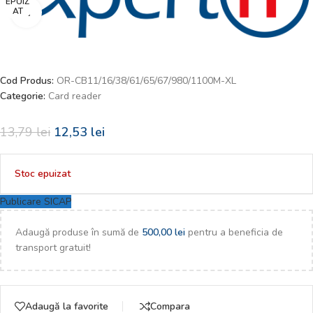
EPUIZ
AT
Faceți click pentru a mări
Cod Produs:
OR-CB11/16/38/61/65/67/980/1100M-XL
Categorie:
Card reader
13,79
lei
12,53
lei
Stoc epuizat
Publicare SICAP
Adaugă produse în sumă de
500,00
lei
pentru a beneficia de
transport gratuit!
Adaugă la favorite
Compara