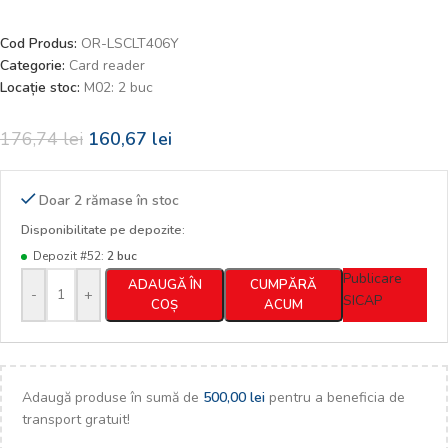
Cod Produs:
OR-LSCLT406Y
Categorie:
Card reader
Locație stoc:
M02: 2 buc
176,74
lei
160,67
lei
Doar 2 rămase în stoc
Disponibilitate pe depozite:
Depozit #52:
2 buc
Publicare
ADAUGĂ ÎN
CUMPĂRĂ
-
+
SICAP
COȘ
ACUM
Adaugă produse în sumă de
500,00
lei
pentru a beneficia de
transport gratuit!