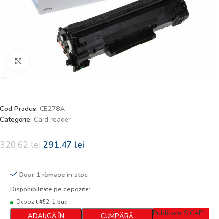
Faceți click pentru a mări
Cod Produs:
CE278A
Categorie:
Card reader
320,62
lei
291,47
lei
Doar 1 rămase în stoc
Disponibilitate pe depozite:
Depozit #52:
1 buc
Publicare SICAP
ADAUGĂ ÎN
CUMPĂRĂ