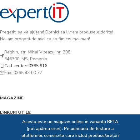
Pregatiti sa va ajutam! Dornici sa livram produsele dorite!
Ne-am pregatit de mici ca sa fim cei mai mari!
Reghin, str. Mihai Viteazu, nr. 208,
545300, MS, Romania
Call center: 0365 916
Fax: 0365 43 00 77
MAGAZINE
LINKURI UTILE
Acesta este un magazin online în varianta BETA
FOOTER MENU
(pot apărea erori). Pe perioada de testare a
platformei, comenzile care includ produse/prețuri
EXPERT IT SRL
2023 creat de
Expert Solution Developer SRL
. Dedicați pentru prezența