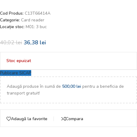
Cod Produs:
C13T66414A
Categorie:
Card reader
Locație stoc:
M01: 3 buc
40,02
lei
36,38
lei
Stoc epuizat
Publicare SICAP
Adaugă produse în sumă de
500,00
lei
pentru a beneficia de
transport gratuit!
Adaugă la favorite
Compara