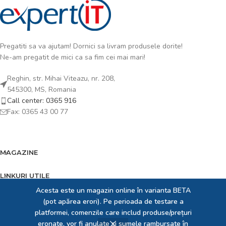
Pregatiti sa va ajutam! Dornici sa livram produsele dorite!
Ne-am pregatit de mici ca sa fim cei mai mari!
Reghin, str. Mihai Viteazu, nr. 208,
545300, MS, Romania
Call center: 0365 916
Fax: 0365 43 00 77
MAGAZINE
LINKURI UTILE
Acesta este un magazin online în varianta BETA
FOOTER MENU
(pot apărea erori). Pe perioada de testare a
platformei, comenzile care includ produse/prețuri
EXPERT IT SRL
2023 creat de
Expert Solution Developer SRL
. Dedicați pentru prezența
eronate, vor fi anulate și sumele rambursate în
ta online!