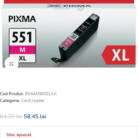
Faceți click pentru a mări
Cod Produs:
BS6445B001AA
Categorie:
Card reader
64,30
lei
58,45
lei
Stoc epuizat