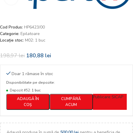
Cod Produs:
HP6423/00
Categorie:
Epilatoare
Locație stoc:
M02: 1 buc
198,97
lei
180,88
lei
Doar 1 rămase în stoc
Disponibilitate pe depozite:
Depozit #52:
1 buc
Publicare SICAP
ADAUGĂ ÎN
CUMPĂRĂ
COȘ
ACUM
Adaugă produse în sumă de
500,00
lei
pentru a beneficia de