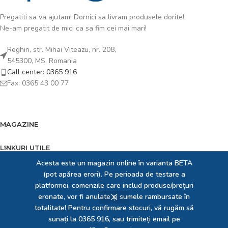
Pregatiti sa va ajutam! Dornici sa livram produsele dorite!
Ne-am pregatit de mici ca sa fim cei mai mari!
Reghin, str. Mihai Viteazu, nr. 208,
545300, MS, Romania
Call center: 0365 916
Fax: 0365 43 00 77
MAGAZINE
LINKURI UTILE
Acesta este un magazin online în varianta BETA
FOOTER MENU
(pot apărea erori). Pe perioada de testare a
platformei, comenzile care includ produse/prețuri
EXPERT IT SRL
2023 creat de
Expert Solution Developer SRL
. Dedicați pentru prezența
eronate, vor fi anulate și sumele rambursate în
ta online!
totalitate! Pentru confirmare stocuri, vă rugăm să
sunați la 0365 916, sau trimiteți email pe