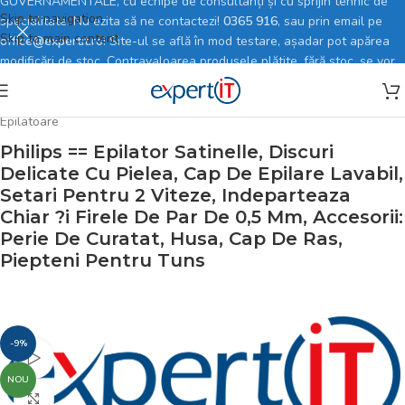
GUVERNAMENTALE, cu echipe de consultanți și cu sprijin tehnic de
Skip to navigation
specialitate. Nu ezita să ne contactezi!
0365 916
, sau prin email pe
Skip to main content
office@expertit.ro
! Site-ul se află în mod testare, așadar pot apărea
modificări de stoc. Contravaloarea produsele plătite, fără stoc, se vor
rambursa în totalitate.
Prima pagină
/
Magazin online
/
Electrocasnice mici
/
Ingrijire personala
/
Epilatoare
Philips == Epilator Satinelle, Discuri
Delicate Cu Pielea, Cap De Epilare Lavabil,
Setari Pentru 2 Viteze, Indeparteaza
Chiar ?i Firele De Par De 0,5 Mm, Accesorii:
Perie De Curatat, Husa, Cap De Ras,
Piepteni Pentru Tuns
-9%
Vezi video
NOU
Faceți click pentru a mări