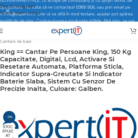
GUVERNAMENTALE, cu echipe de consultanți și cu sprijin tehnic de
Skip to navigation
specialitate. Nu ezita să ne contactezi!
0365 916
, sau prin email pe
Skip to main content
office@expertit.ro
! Site-ul se află în mod testare, așadar pot apărea
modificări de stoc. Contravaloarea produsele plătite, fără stoc, se vor
rambursa în totalitate.
Prima pagină
/
Magazin online
/
Electrocasnice mici
/
Ingrijire personala
/
Cantare de baie
King == Cantar Pe Persoane King, 150 Kg
Capacitate, Digital, Lcd, Activare Si
Resetare Automata, Platforma Sticla,
Indicator Supra-Greutate Si Indicator
Baterie Slaba, Sistem Cu Senzor De
Precizie Inalta, Culoare: Galben.
-9%
STOC
EPUIZ
AT
Faceți click pentru a mări