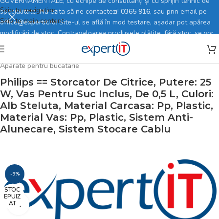
GUVERNAMENTALE, cu echipe de consultanți și cu sprijin tehnic de
Skip to navigation
specialitate. Nu ezita să ne contactezi!
0365 916
, sau prin email pe
Skip to main content
office@expertit.ro
! Site-ul se află în mod testare, așadar pot apărea
modificări de stoc. Contravaloarea produsele plătite, fără stoc, se vor
rambursa în totalitate.
Prima pagină
/
Magazin online
/
Electrocasnice mici
/
Aparate pentru bucatarie
Philips == Storcator De Citrice, Putere: 25
W, Vas Pentru Suc Inclus, De 0,5 L, Culori:
Alb Steluta, Material Carcasa: Pp, Plastic,
Material Vas: Pp, Plastic, Sistem Anti-
Alunecare, Sistem Stocare Cablu
-9%
STOC
EPUIZ
AT
Faceți click pentru a mări