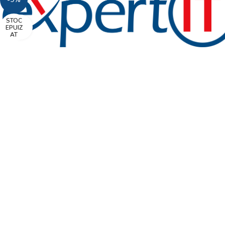
STOC
Faceți click pentru a mări
EPUIZ
AT