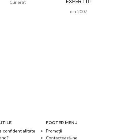
EXPERT IT!
Curierat
din 2007
UTILE
FOOTER MENU
e confidentialitate
Promoții
and?
Contactează-ne