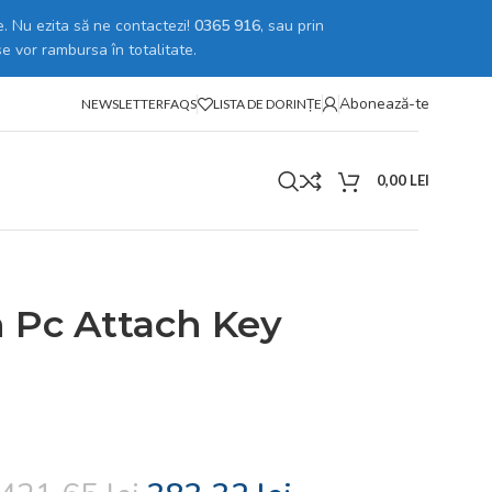
. Nu ezita să ne contactezi!
0365 916
, sau prin
se vor rambursa în totalitate.
Abonează-te
NEWSLETTER
FAQS
LISTA DE DORINȚE
0,00
LEI
h Pc Attach Key