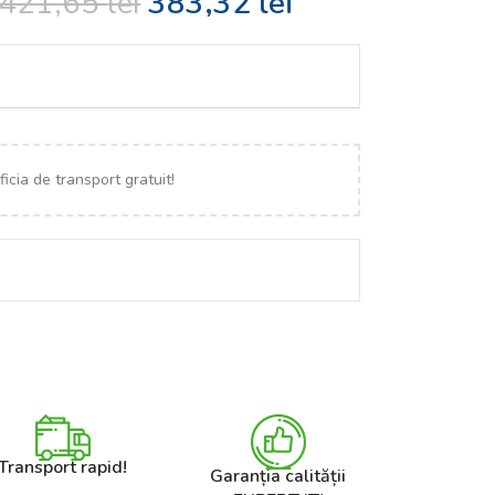
421,65
lei
383,32
lei
icia de transport gratuit!
Transport rapid!
Garanția calității