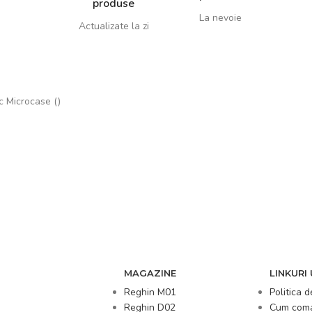
produse
La nevoie
Actualizate la zi
c Microcase ()
MAGAZINE
LINKURI 
Reghin M01
Politica d
Reghin D02
Cum com