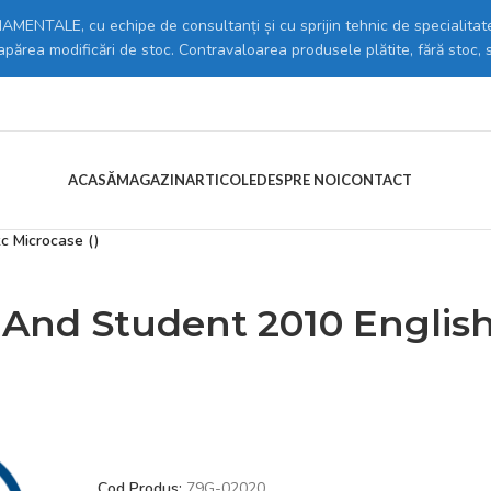
MENTALE, cu echipe de consultanți și cu sprijin tehnic de specialitate
 apărea modificări de stoc. Contravaloarea produsele plătite, fără stoc, 
ACASĂ
MAGAZIN
ARTICOLE
DESPRE NOI
CONTACT
rare si Comunicare
/
Microsoft Office OEM
/
c Microcase ()
 And Student 2010 Englis
Cod Produs:
79G-02020