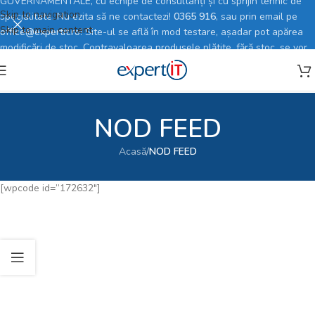
GUVERNAMENTALE, cu echipe de consultanți și cu sprijin tehnic de
Skip to navigation
specialitate. Nu ezita să ne contactezi!
0365 916
, sau prin email pe
Skip to main content
office@expertit.ro
! Site-ul se află în mod testare, așadar pot apărea
modificări de stoc. Contravaloarea produsele plătite, fără stoc, se vor
rambursa în totalitate.
NOD FEED
Acasă
/
NOD FEED
[wpcode id=”172632″]