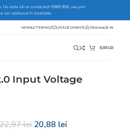
. Nu ezita să ne contactezi!
0365 916
, sau prin
se vor rambursa în totalitate.
Abonează-te
NEWSLETTER
FAQS
LISTA DE DORINȚE
0,00
LEI
2.0 Input Voltage 100-240 Vca 50/60 Hz, Black
.0 Input Voltage
22,97
lei
20,88
lei