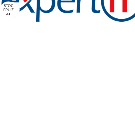
STOC
Faceți click pentru a mări
EPUIZ
AT