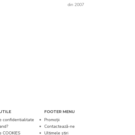
din 2007
UTILE
FOOTER MENU
e confidentialitate
Promoții
and?
Contactează-ne
de COOKIES
Ultimele știri