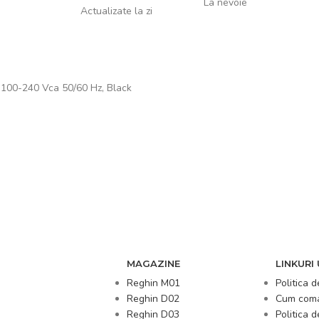
La nevoie
Actualizate la zi
 100-240 Vca 50/60 Hz, Black
MAGAZINE
LINKURI 
Reghin M01
Politica d
Reghin D02
Cum com
Reghin D03
Politica 