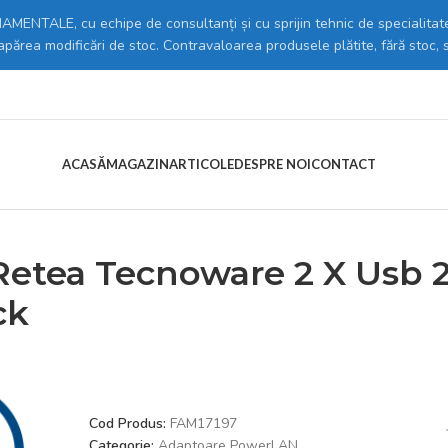
MENTALE, cu echipe de consultanți și cu sprijin tehnic de specialitate
 apărea modificări de stoc. Contravaloarea produsele plătite, fără stoc, 
ACASĂ
MAGAZIN
ARTICOLE
DESPRE NOI
CONTACT
ptoare PowerLAN
/
Tecnoware == Incarcator Retea Tecnoware 2 X Usb 
Retea Tecnoware 2 X Usb 2
ck
Cod Produs:
FAM17197
Categorie:
Adaptoare PowerLAN